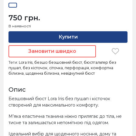
750 грн.
В наявності
Купити
Замовити швидко
Теги:
Lora Iris
,
безшо безшовний бюст
,
бюстгальтер без
пушап
,
без кісточок
,
сіточка
,
перфорація
,
комфортна
білизна
,
щоденна білизна
,
невідчутний бюст
Опис
Безшовний бюст Lora Iris без пушап і кісточок
створений для максимального комфорту.
М’яка еластична тканина ніжно прилягає до тіла, не
тисне та залишається непомітною під одягом.
Ідеальний вибір для щоденного носіння, дому та