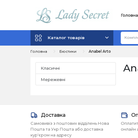
Головна
Каталог товарів
Головна
Бюстики
Anabel Arto
An
Класичні
Мережевні
Доставка
Оп
Самовивіз з поштових відділень Нова
Оплатит
Пошта та Укр Пошта або доставка
онлайн 
кур'єром на адресу