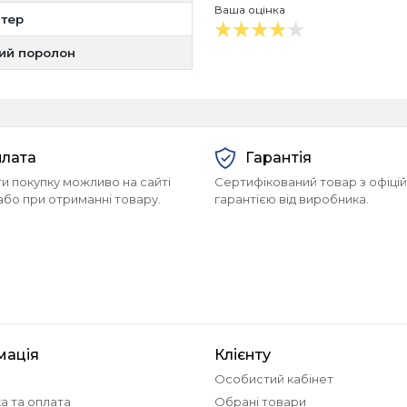
Ваша оцінка
тер
ий поролон
лата
Гарантія
и покупку можливо на сайті
Сертифікований товар з офіці
або при отриманні товару.
гарантією від виробника.
мація
Клієнту
Особистий кабінет
а та оплата
Обрані товари