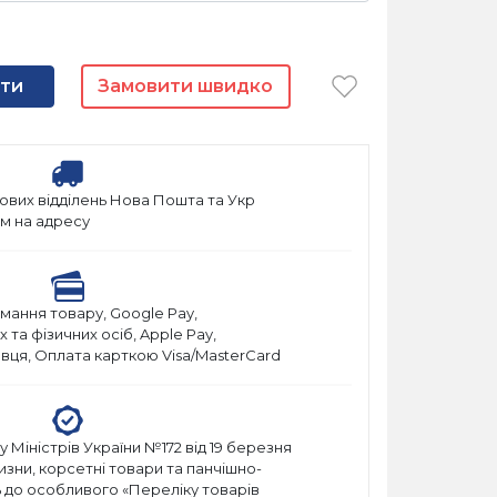
ти
Замовити швидко
ових відділень Нова Пошта та Укр
м на адресу
мання товару, Google Pay,
та фізичних осіб, Apple Pay,
вця, Оплата карткою Visa/MasterCard
 Міністрів України №172 від 19 березня
лизни, корсетні товари та панчішно-
 до особливого «Переліку товарів