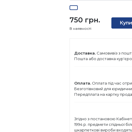
750 грн.
Купи
В наявності
Доставка.
Самовивіз з пошт
Пошта або доставка кур'єро
Оплата.
Оплата під час отри
Безготівковий для юридичних 
Передплата на картку прода
Згідно з постановою Кабінету
1994 р. предмети спідньої бі
шкарпеткові вироби входять