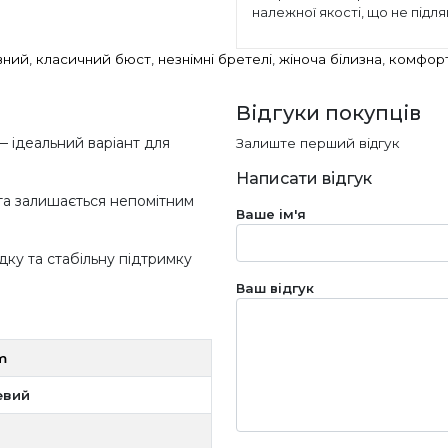
належної якості, що не підл
вний
,
класичний бюст
,
незнімні бретелі
,
жіноча білизна
,
комфорт
Відгуки покупців
 ідеальний варіант для
Залиште перший відгук
Написати відгук
 та залишається непомітним
Ваше ім'я
дку та стабільну підтримку
Ваш відгук
m
евий