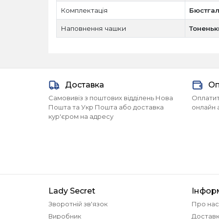
Комплектація
Бюстгал
Наповнення чашки
Тоненьк
Доставка
Оп
Самовивіз з поштових відділень Нова
Оплатит
Пошта та Укр Пошта або доставка
онлайн 
кур'єром на адресу
Lady Secret
Інфор
Зворотній зв'язок
Про нас
Виробник
Доставк