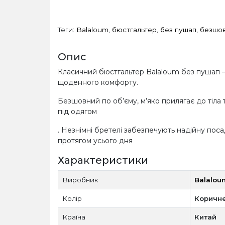
Теги:
Balaloum
,
бюстгальтер
,
без пушап
,
безшо
Опис
Класичний бюстгальтер Balaloum без пушап —
щоденного комфорту.
Безшовний по об’єму, м’яко прилягає до тіла
під одягом
. Незнімні бретелі забезпечують надійну поса
протягом усього дня
Характеристики
Виробник
Balalou
Колір
Коричн
Країна
Китай